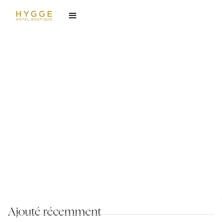
Experience
Classique
Notre Chambre Classique offre un séjour simple
mais confortable.
Ajouté récemment