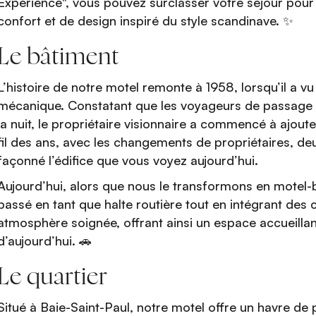
Experience", vous pouvez surclasser votre séjour pour 
confort et de design inspiré du style scandinave. ✨
Le bâtiment
L’histoire de notre motel remonte à 1958, lorsqu’il a vu
mécanique. Constatant que les voyageurs de passage 
la nuit, le propriétaire visionnaire a commencé à ajout
fil des ans, avec les changements de propriétaires, d
façonné l’édifice que vous voyez aujourd’hui.
Aujourd’hui, alors que nous le transformons en motel-
passé en tant que halte routière tout en intégrant d
atmosphère soignée, offrant ainsi un espace accueilla
d’aujourd’hui. 🚗
Le quartier
Situé à Baie-Saint-Paul, notre motel offre un havre de