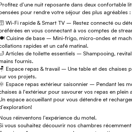
Profitez d’une nuit reposante dans deux confortable l
pensées pour rendre votre séjour des plus agréables 
🛜 Wi-Fi rapide & Smart TV – Restez connecté ou dét
préférées en vous connectant à vos comptes de strea
🍽️ Cuisine de base – Mini-frigo, micro-ondes et mach
collations rapides et un café matinal.
🛁 Articles de toilette essentiels – Shampooing, revita
mains fournis.
🪑 Espace repas & travail – Une table et des chaises 
sur vos projets.
🌞 Espace repas extérieur saisonnier – Pendant les moi
chaises à l'extérieur pour savourer vos repas en plein a
Un espace accueillant pour vous détendre et recharger
d’exploration!
Nous réinventons l’expérience du motel.
Si vous souhaitez découvrir nos chambres récemment