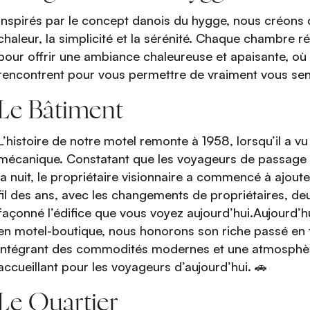
Inspirés par le concept danois du hygge, nous créons 
chaleur, la simplicité et la sérénité. Chaque chambre
pour offrir une ambiance chaleureuse et apaisante, où
rencontrent pour vous permettre de vraiment vous sen
Le Bâtiment
L’histoire de notre motel remonte à 1958, lorsqu’il a vu
mécanique. Constatant que les voyageurs de passage 
la nuit, le propriétaire visionnaire a commencé à ajout
fil des ans, avec les changements de propriétaires, d
façonné l’édifice que vous voyez aujourd’hui.Aujourd’h
en motel-boutique, nous honorons son riche passé en t
intégrant des commodités modernes et une atmosphère
accueillant pour les voyageurs d’aujourd’hui. 🚗
Le Quartier