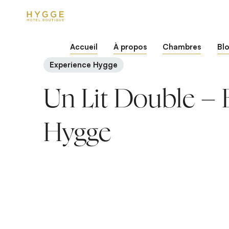
Accueil
À propos
Chambres
Bl
Experience Hygge
Un Lit Double – 
Hygge